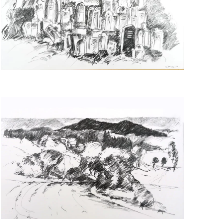
>>
>>