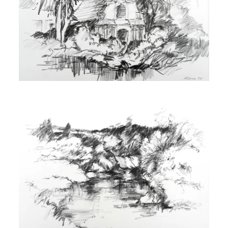
>>
>>