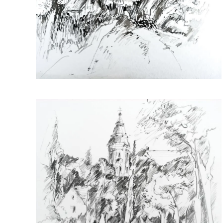
>>
>>